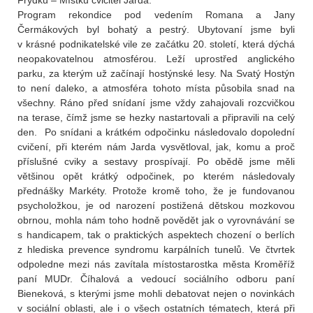
Frýdku – Místku cvičitel Jarda.
Program rekondice pod vedením Romana a Jany
Čermákových byl bohatý a pestrý. Ubytovaní jsme byli
v krásné podnikatelské vile ze začátku 20. století, která dýchá
neopakovatelnou atmosférou. Leží uprostřed anglického
parku, za kterým už začínají hostýnské lesy. Na Svatý Hostýn
to není daleko, a atmosféra tohoto místa působila snad na
všechny. Ráno před snídaní jsme vždy zahajovali rozcvičkou
na terase, čímž jsme se hezky nastartovali a připravili na celý
den. Po snídani a krátkém odpočinku následovalo dopolední
cvičení, při kterém nám Jarda vysvětloval, jak, komu a proč
příslušné cviky a sestavy prospívají. Po obědě jsme měli
většinou opět krátký odpočinek, po kterém následovaly
přednášky Markéty. Protože kromě toho, že je fundovanou
psycholožkou, je od narození postižená dětskou mozkovou
obrnou, mohla nám toho hodně povědět jak o vyrovnávání se
s handicapem, tak o praktických aspektech chození o berlích
z hlediska prevence syndromu karpálních tunelů. Ve čtvrtek
odpoledne mezi nás zavítala místostarostka města Kroměříž
paní MUDr. Číhalová a vedoucí sociálního odboru paní
Bieneková, s kterými jsme mohli debatovat nejen o novinkách
v sociální oblasti, ale i o všech ostatních tématech, která při