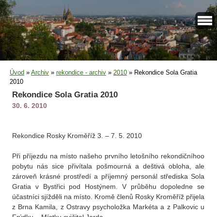
Úvod
»
Archiv
»
rekondice - archiv
»
2010
»
Rekondice Sola Gratia
2010
Rekondice Sola Gratia 2010
30. 6. 2010
Rekondice Rosky Kroměříž 3. – 7. 5. 2010
Při příjezdu na místo našeho prvního letošního rekondičníhoo
pobytu nás sice přivítala pošmourná a deštivá obloha, ale
zároveň krásné prostředí a příjemný personál střediska Sola
Gratia v Bystřici pod Hostýnem. V průběhu dopoledne se
účastníci sjížděli na místo. Kromě členů Rosky Kroměříž přijela
z Brna Kamila, z Ostravy psycholožka Markéta a z Palkovic u