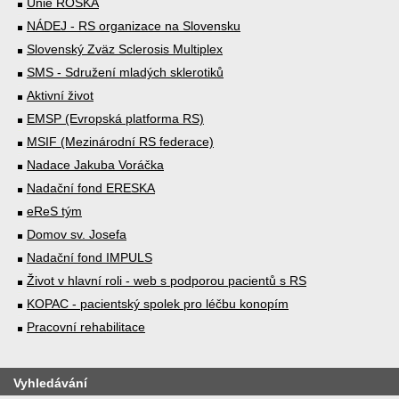
Unie ROSKA
NÁDEJ - RS organizace na Slovensku
Slovenský Zväz Sclerosis Multiplex
SMS - Sdružení mladých sklerotiků
Aktivní život
EMSP (Evropská platforma RS)
MSIF (Mezinárodní RS federace)
Nadace Jakuba Voráčka
Nadační fond ERESKA
eReS tým
Domov sv. Josefa
Nadační fond IMPULS
Život v hlavní roli - web s podporou pacientů s RS
KOPAC - pacientský spolek pro léčbu konopím
Pracovní rehabilitace
Vyhledávání