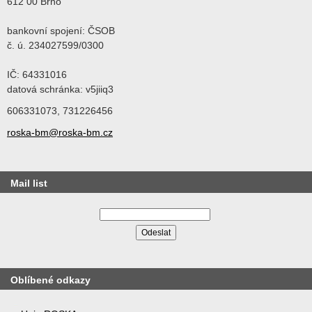
612 00 Brno
bankovní spojení: ČSOB
č. ú. 234027599/0300
IČ: 64331016
datová schránka: v5jiiq3
606331073, 731226456
roska-bm@roska-bm.cz
Mail list
Oblíbené odkazy