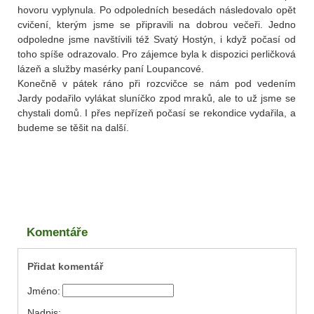
hovoru vyplynula. Po odpoledních besedách následovalo opět
cvičení, kterým jsme se připravili na dobrou večeři. Jedno
odpoledne jsme navštívili též Svatý Hostýn, i když počasí od
toho spíše odrazovalo. Pro zájemce byla k dispozici perličková
lázeň a služby masérky paní Loupancové.
Konečně v pátek ráno při rozcvičce se nám pod vedením
Jardy podařilo vylákat sluníčko zpod mraků, ale to už jsme se
chystali domů. I přes nepřízeň počasí se rekondice vydařila, a
budeme se těšit na další.
Komentáře
Přidat komentář
Jméno:
Nadpis: