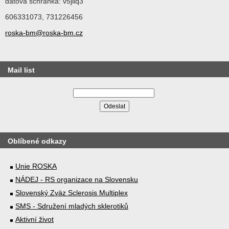
datová schránka: v5jiiq3
606331073, 731226456
roska-bm@roska-bm.cz
Mail list
Oblíbené odkazy
Unie ROSKA
NÁDEJ - RS organizace na Slovensku
Slovenský Zväz Sclerosis Multiplex
SMS - Sdružení mladých sklerotiků
Aktivní život