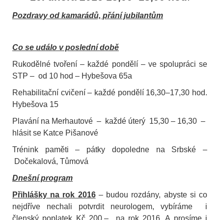
Pozdravy od kamarádů, přání jubilantům
Co se událo v poslední době
Rukodělné tvoření
–
každé pondělí – ve spolupráci se
STP –
od 10 hod – Hybešova 65a
Rehabilitační cvičení
–
každé pondělí 16,30–17,30 hod.
Hybešova 15
Plavání na Merhautové
–
každé úterý
15,30 – 16,30
–
hlásit se Katce Pišanové
Trénink paměti
–
pátky dopoledne na Srbské
–
Dočekalová, Tůmová
Dnešní program
Přihlášky na rok 2016
– budou rozdány, abyste si co
nejdříve nechali potvrdit neurologem, vybíráme
i
členský poplatek Kč 200,–
na rok 2016. A prosíme i