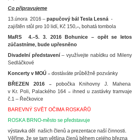
Co připravujeme
13.února
2016 –
papučový bál Tesla Lesná
-
zajištěn stůl pro 10 lidí, Kč 150,
bohatá tombola
–,
MaRS 4.–5. 3. 2016
Bohunice – opět se letos
zúčastníme, bude upřesněno
Divadelní představení
– využívejte nabídku od Mileny
Sedláčkové
Koncerty v MOÚ
dostáváte průběžně pozvánky
–
BŘEZEN 2016
pobočka Knihovny J. Mahena
–
v Kr. Poli, Palackého 164
ihned u zastávky tramvaje
–
č.1 – Řečkovice
BAREVNÝ SVĚT OČIMA ROSKAŘŮ
ROSKA BRNO-město se představuje
výstavka děl
našich členů a prezentace naší činnosti.
Věříme, že se tam většina členů během celého března