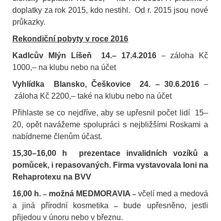
doplatky za rok 2015, kdo nestihl.
Od r. 2015 jsou nové
průkazky.
Rekondiční pobyty v roce 2016
Kadlcův Mlýn Líšeň
14.– 17.4.2016
– záloha Kč
1000,
–
na klubu nebo na účet
Vyhlídka
Blansko, Češkovice
24. – 30.6.2016
–
záloha Kč 2200,
–
také na klubu nebo na účet
Přihlaste se co nejdříve, aby se upřesnil počet lidí
15–
20, opět navážeme spolupráci s nejbližšími Roskami a
nabídneme členům účast.
15,30–16,00 h
prezentace invalidních vozíků a
pomůcek, i repasovaných. Firma vystavovala loni na
Rehaprotexu na BVV
16,00 h.
možná MEDMORAVIA
včelí med a medová
–
–
a jiná přírodní kosmetika
bude upřesněno, jestli
–
přijedou v únoru nebo v březnu.