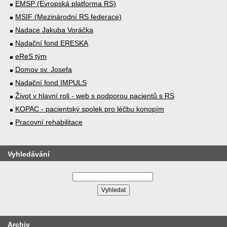
EMSP (Evropská platforma RS)
MSIF (Mezinárodní RS federace)
Nadace Jakuba Voráčka
Nadační fond ERESKA
eReS tým
Domov sv. Josefa
Nadační fond IMPULS
Život v hlavní roli - web s podporou pacientů s RS
KOPAC - pacientský spolek pro léčbu konopím
Pracovní rehabilitace
Vyhledávání
Archiv