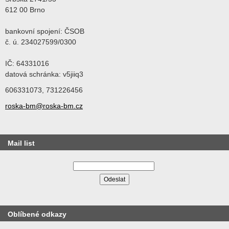
612 00 Brno
bankovní spojení: ČSOB
č. ú. 234027599/0300
IČ: 64331016
datová schránka: v5jiiq3
606331073, 731226456
roska-bm@roska-bm.cz
Mail list
Oblíbené odkazy