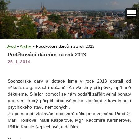
Úvod
»
Archiv
»
Poděkování dárcům za rok 2013
Poděkování dárcům za rok 2013
25. 1. 2014
Sponzorské dary a dotace jsme v roce 2013 dostali od
několika organizací i občanů. Za všechny příspěvky upřímně
děkujeme. S jejich pomocí se nám podařil zařídit velmi bohatý
program, který přispěl především ke zlepšení zdravotního i
psychického stavu nemocných .
Za pomoc při získávání sponzorů děkujeme zejména PaedDr.
Marii Holíkové, Marii Kašparové, Mgr. Radomíře Keršnerové,
RNDr. Kamile Neplechové, a dalším.