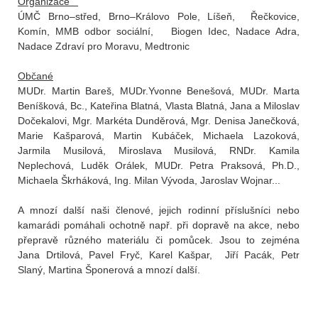
Organizace
ÚMČ Brno–střed, Brno–Královo Pole, Líšeň, Řečkovice,
Komín, MMB odbor sociální, Biogen Idec, Nadace Adra,
Nadace Zdraví pro Moravu, Medtronic
Občané
MUDr. Martin Bareš, MUDr.Yvonne Benešová, MUDr. Marta
Beníšková, Bc., Kateřina Blatná, Vlasta Blatná, Jana a Miloslav
Dočekalovi, Mgr. Markéta Dunděrová, Mgr. Denisa Janečková,
Marie Kašparová, Martin Kubáček, Michaela Lazoková,
Jarmila Musilová, Miroslava Musilová, RNDr. Kamila
Neplechová, Luděk Orálek, MUDr. Petra Praksová, Ph.D.,
Michaela Škrháková, Ing. Milan Vývoda, Jaroslav Wojnar...
A mnozí další naši členové, jejich rodinní příslušníci nebo
kamarádi pomáhali ochotně např. při dopravě na akce, nebo
přepravě různého materiálu či pomůcek. Jsou to zejména
Jana Drtilová, Pavel Fryč, Karel Kašpar, Jiří Pacák, Petr
Slaný, Martina Šponerová a mnozí další.