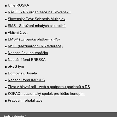
Unie ROSKA
NÁDEJ - RS organizace na Slovensku
Slovenský Zväz Sclerosis Multiplex
SMS - Sdružení mladých sklerotiků
Aktivní život
EMSP (Evropská platforma RS)
MSIF (Mezinárodní RS federace)
Nadace Jakuba Voráčka
Nadační fond ERESKA
eReS tým
Domov sv. Josefa
Nadační fond IMPULS
Život v hlavní roli - web s podporou pacientů s RS
KOPAC - pacientský spolek pro léčbu konopím
Pracovní rehabilitace
Vyhledávání