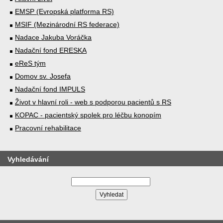
EMSP (Evropská platforma RS)
MSIF (Mezinárodní RS federace)
Nadace Jakuba Voráčka
Nadační fond ERESKA
eReS tým
Domov sv. Josefa
Nadační fond IMPULS
Život v hlavní roli - web s podporou pacientů s RS
KOPAC - pacientský spolek pro léčbu konopím
Pracovní rehabilitace
Vyhledávání