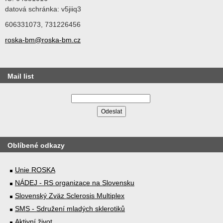
datová schránka: v5jiiq3
606331073, 731226456
roska-bm@roska-bm.cz
Mail list
Oblíbené odkazy
Unie ROSKA
NÁDEJ - RS organizace na Slovensku
Slovenský Zväz Sclerosis Multiplex
SMS - Sdružení mladých sklerotiků
Aktivní život