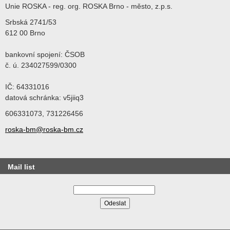
Unie ROSKA - reg. org. ROSKA Brno - město, z.p.s.
Srbská 2741/53
612 00 Brno
bankovní spojení: ČSOB
č. ú. 234027599/0300
IČ: 64331016
datová schránka: v5jiiq3
606331073, 731226456
roska-bm@roska-bm.cz
Mail list