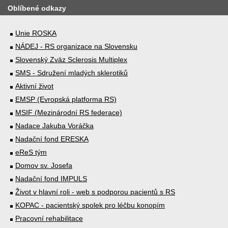
Oblíbené odkazy
Unie ROSKA
NÁDEJ - RS organizace na Slovensku
Slovenský Zväz Sclerosis Multiplex
SMS - Sdružení mladých sklerotiků
Aktivní život
EMSP (Evropská platforma RS)
MSIF (Mezinárodní RS federace)
Nadace Jakuba Voráčka
Nadační fond ERESKA
eReS tým
Domov sv. Josefa
Nadační fond IMPULS
Život v hlavní roli - web s podporou pacientů s RS
KOPAC - pacientský spolek pro léčbu konopím
Pracovní rehabilitace