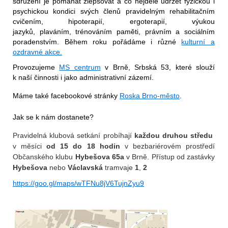
sdružení je pomáhat zlepšovat a co nejdéle udržet fyzickou i
psychickou kondici svých členů pravidelným rehabilitačním
cvičením, hipoterapií, ergoterapií, výukou
jazyků, plaváním, trénováním paměti, právním a sociálním
poradenstvím. Během roku pořádáme i různé
kulturní a
ozdravné akce.
Provozujeme
MS centrum
v Brně, Srbská 53, které slouží
k naší činnosti i jako administrativní zázemí.
Máme také facebookové stránky
Roska Brno-město
.
Jak se k nám dostanete?
Pravidelná klubová setkání probíhají
každou druhou středu
v měsíci
od 15 do 18 hodin
v bezbariérovém prostředí
Občanského klubu
Hybešova 65a
v Brně. Přístup od zastávky
Hybešova
nebo
Václavská
tramvaje
1
,
2
https://goo.gl/maps/wTFNu8jV6TujnZyu9