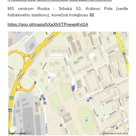
MS centrum Roska - Srbská 53, Královo Pole (vedle
fotbalového stadionu), konečná trolejbusu
32
.
https://goo.gl/maps/hXaXhXTPnewpKyt1A