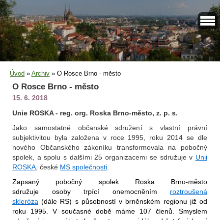
Úvod
»
Archiv
»
O Rosce Brno - město
O Rosce Brno - město
15. 6. 2018
Unie ROSKA - reg. org. Roska Brno-město, z. p. s.
Jako samostatné občanské sdružení s vlastní právní
subjektivitou byla založena v roce 1995, roku 2014 se dle
nového Občanského zákoníku transformovala na pobočný
spolek, a spolu s dalšími 25 organizacemi se sdružuje v
Unii
ROSKA
, české
MS společnosti
.
Zapsaný pobočný spolek Roska Brno-město
sdružuje osoby trpící onemocněním
roztroušená
skleróza
(dále RS) s působností v brněnském regionu již od
roku 1995. V současné době máme 107 členů.
Smyslem