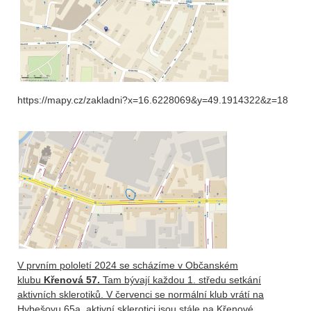
https://mapy.cz/zakladni?x=16.6228069&y=49.1914322&z=18
V prvním pololetí 2024 se scházíme v Občanském
klubu
Křenová 57.
Tam bývají každou 1. středu setkání
aktivní
ch sklerotiků. V červenci se normální klub vrátí na
Hybešovu 65a, aktivní sklerotici jsou stále na Křenové.