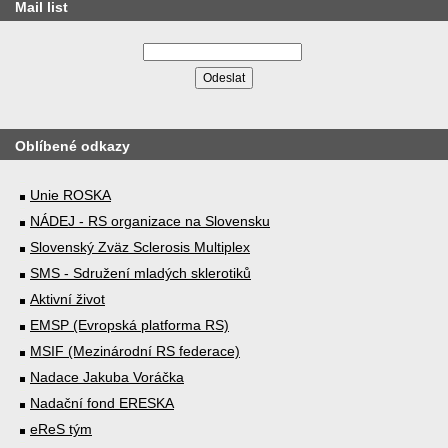
Mail list
Oblíbené odkazy
Unie ROSKA
NÁDEJ - RS organizace na Slovensku
Slovenský Zväz Sclerosis Multiplex
SMS - Sdružení mladých sklerotiků
Aktivní život
EMSP (Evropská platforma RS)
MSIF (Mezinárodní RS federace)
Nadace Jakuba Voráčka
Nadační fond ERESKA
eReS tým