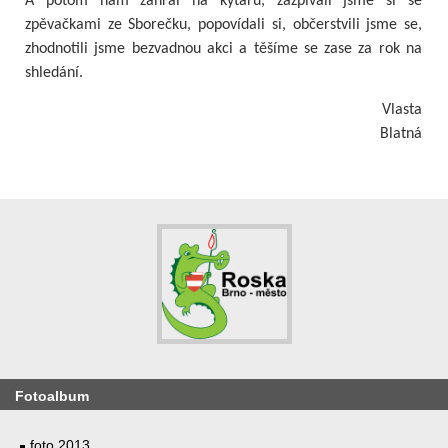
A potom nám zahrál na kytaru, zazpívali jsme si se
zpěvačkami ze Sborečku, popovídali si, občerstvili jsme se,
zhodnotili jsme bezvadnou akci a těšíme se zase za rok na
shledání.
Vlasta
Blatná
Fotoalbum
foto 2013