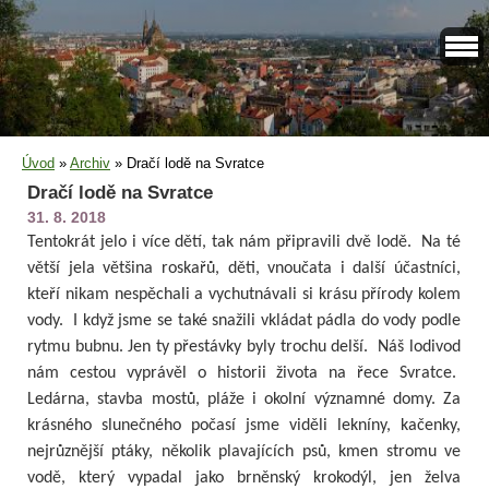
Úvod
»
Archiv
»
Dračí lodě na Svratce
Dračí lodě na Svratce
31. 8. 2018
Tentokrát jelo i více dětí, tak nám připravili dvě lodě. Na té
větší jela většina roskařů, děti, vnoučata i další účastníci,
kteří nikam nespěchali a vychutnávali si krásu přírody kolem
vody. I když jsme se také snažili vkládat pádla do vody podle
rytmu bubnu. Jen ty přestávky byly trochu delší. Náš lodivod
nám cestou vyprávěl o historii života na řece Svratce.
Ledárna, stavba mostů, pláže i okolní významné domy. Za
krásného slunečného počasí jsme viděli lekníny, kačenky,
nejrůznější ptáky, několik plavajících psů, kmen stromu ve
vodě, který vypadal jako brněnský krokodýl, jen želva