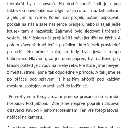
tentokrát byla schovaná. Na druhé menší lodi jela pod
taktovkou nové bubenice Olgy rychlá rota. Ti už byli sehraní
a jelo jim to svižně. Kolem nás projeli, potom odpočívali,
počkali na nás a zase nás lehce předjeli, nebo si zajeli ještě
kousek tam a nazpátek. Zajímavé bylo sledovat i trénující
veslaře, kteří kolem nás projížděli i mávající děti na břehu. A
potom závodní dračí loď s posádkou, která jezdí pravidelně
po celé léto několik roků, to tedy byla jízda i tempo
bubnování. Hlavně ti, co jeli dnes poprvé, byli nadšeni, jaký
krásný pohled je z vody na břehy řeky. Přestože jsme nevyjeli
z města, strávili jsme tak odpoledne v přírodě. A tak jsme se
po otáčce pod splavem, s hlasitým ahóóój pod každým
mostem, spokojeni vraceli zpět do loděnice.
Po nezbytném fotografování jsme se přesunuli do zahradní
hospůdky Pod jabloní. Zde jsme nejprve popřáli i zazpívali
oslavenci Pavlovi k jeho narozeninám. Ten vše fotografoval i
natáčel na kameru.