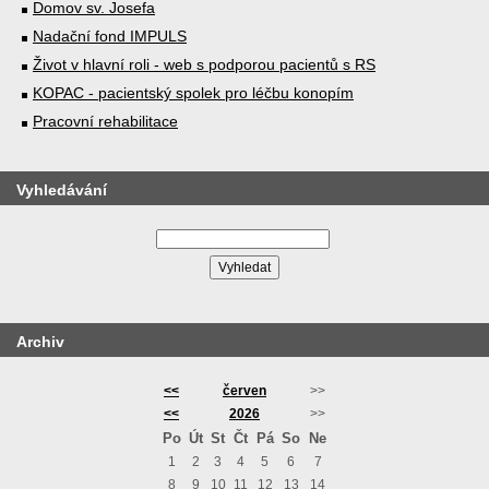
Domov sv. Josefa
Nadační fond IMPULS
Život v hlavní roli - web s podporou pacientů s RS
KOPAC - pacientský spolek pro léčbu konopím
Pracovní rehabilitace
Vyhledávání
Archiv
<<
červen
>>
<<
2026
>>
Po
Út
St
Čt
Pá
So
Ne
1
2
3
4
5
6
7
8
9
10
11
12
13
14