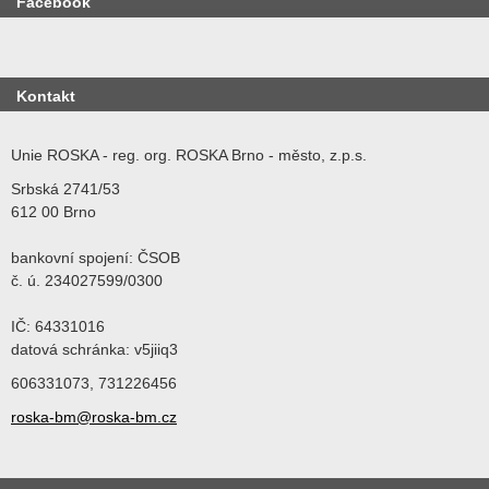
Facebook
Kontakt
Unie ROSKA - reg. org. ROSKA Brno - město, z.p.s.
Srbská 2741/53
612 00 Brno
bankovní spojení: ČSOB
č. ú. 234027599/0300
IČ: 64331016
datová schránka: v5jiiq3
606331073, 731226456
roska-bm@roska-bm.cz