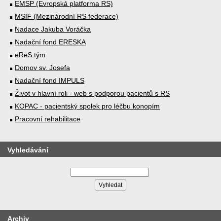
EMSP (Evropská platforma RS)
MSIF (Mezinárodní RS federace)
Nadace Jakuba Voráčka
Nadační fond ERESKA
eReS tým
Domov sv. Josefa
Nadační fond IMPULS
Život v hlavní roli - web s podporou pacientů s RS
KOPAC - pacientský spolek pro léčbu konopím
Pracovní rehabilitace
Vyhledávání
Archiv