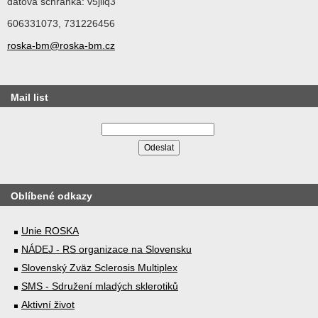
datová schránka: v5jiiq3
606331073, 731226456
roska-bm@roska-bm.cz
Mail list
Oblíbené odkazy
Unie ROSKA
NÁDEJ - RS organizace na Slovensku
Slovenský Zväz Sclerosis Multiplex
SMS - Sdružení mladých sklerotiků
Aktivní život