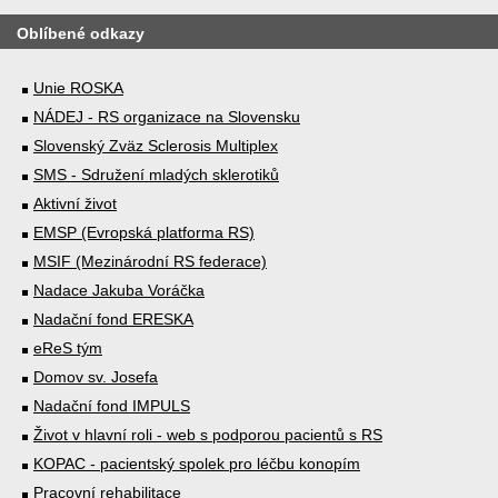
Oblíbené odkazy
Unie ROSKA
NÁDEJ - RS organizace na Slovensku
Slovenský Zväz Sclerosis Multiplex
SMS - Sdružení mladých sklerotiků
Aktivní život
EMSP (Evropská platforma RS)
MSIF (Mezinárodní RS federace)
Nadace Jakuba Voráčka
Nadační fond ERESKA
eReS tým
Domov sv. Josefa
Nadační fond IMPULS
Život v hlavní roli - web s podporou pacientů s RS
KOPAC - pacientský spolek pro léčbu konopím
Pracovní rehabilitace