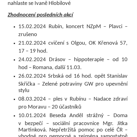
nahlaste se Ivaně Hlobilové
Zhodnocení posledních akcí
15.02.2024 Rubín, koncert NZpM – Plavci –
zrušeno
21.02.2024 cvičení s Olgou, OK Křenová 57,
17 – 19 hod.
24.02.2024 Drásov – hippoterapie – od 10
hod – Romana, další 11.03.
26.02.2024 Srbská od 16 hod. opět Stanislav
Skřička – Zelené potraviny GW pro upevnění
stylu
08.03.2024 – ples v Rubínu – Nadace zdraví
pro Moravu – 20 účastníků
10.01.2024 Beseda Anděl strážný – Doma
v bezpečí – sociální pracovnice Mgr. Jitka
Martinková. Nepřetržitá pomoc po celé ČR –
vhodné pro nemocné a zejména samostatně