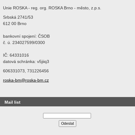
Unie ROSKA - reg. org. ROSKA Brno - město, z.p.s.
Srbská 2741/53
612 00 Brno
bankovní spojení: ČSOB
č. ú. 234027599/0300
IČ: 64331016
datová schránka: v5jiiq3
606331073, 731226456
roska-bm@roska-bm.cz
Mail list