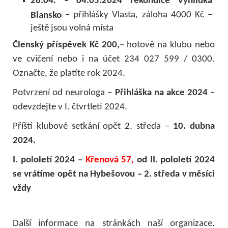
28.04. – 04.05.2024 rekondice Vyhlídka
– přihlášky Vlasta, záloha 4000 Kč –
Blansko
ještě jsou volná místa
Členský příspěvek Kč 200,–
hotově na klubu nebo
ve cvičení nebo i na účet 234 027 599 / 0300.
Označte, že platíte rok 2024.
Potvrzení od neurologa –
Přihláška na akce 2024
–
odevzdejte v I. čtvrtletí 2024.
Příští klubové setkání opět 2. středa –
10. dubna
2024.
I. pololetí 2024 –
Křenová 57,
od II. pololetí 2024
se vrátíme opět na Hybešovou – 2. středa v měsíci
vždy
Další informace na stránkách naší organizace
.