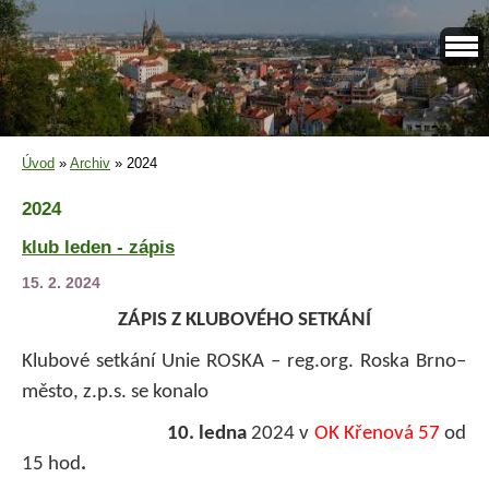
Úvod
»
Archiv
»
2024
2024
klub leden - zápis
15. 2. 2024
ZÁPIS Z KLUBOVÉHO SETKÁNÍ
Klubové setkání Unie ROSKA – reg.org. Roska Brno–
město, z.p.s. se konalo
10. ledna
2024 v
OK Křenová 57
od
15 hod
.