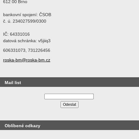
612 00 Brno
bankovní spojení: ČSOB
č. ú. 234027599/0300
IČ: 64331016
datová schránka: v5jiiq3
606331073, 731226456
roska-bm@roska-bm.cz
Mail list
Oblíbené odkazy