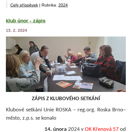
Celý příspěvek
|
Rubrika:
2024
klub únor - zápis
15. 2. 2024
ZÁPIS Z KLUBOVÉHO SETKÁNÍ
Klubové setkání Unie ROSKA – reg.org. Roska Brno–
město, z.p.s. se konalo
14. února
2024 v
OK Křenová 57
od