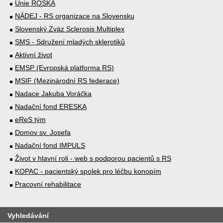
Unie ROSKA
NÁDEJ - RS organizace na Slovensku
Slovenský Zväz Sclerosis Multiplex
SMS - Sdružení mladých sklerotiků
Aktivní život
EMSP (Evropská platforma RS)
MSIF (Mezinárodní RS federace)
Nadace Jakuba Voráčka
Nadační fond ERESKA
eReS tým
Domov sv. Josefa
Nadační fond IMPULS
Život v hlavní roli - web s podporou pacientů s RS
KOPAC - pacientský spolek pro léčbu konopím
Pracovní rehabilitace
Vyhledávání