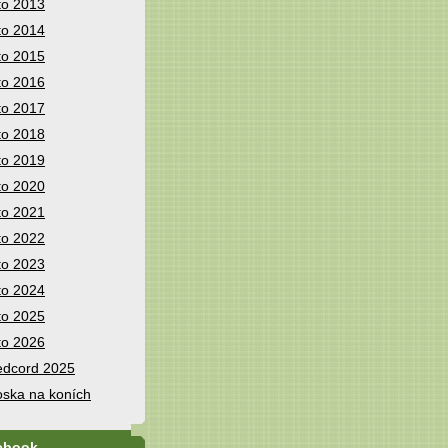
to 2013
to 2014
to 2015
to 2016
to 2017
to 2018
to 2019
to 2020
to 2021
to 2022
to 2023
to 2024
to 2025
to 2026
dcord 2025
ska na koních
ebook