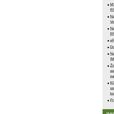
MS
RS
N
Vo
Na
E
e
Do
Na
I
Ži
we
pa
KO
sp
k
Pr
Vyh