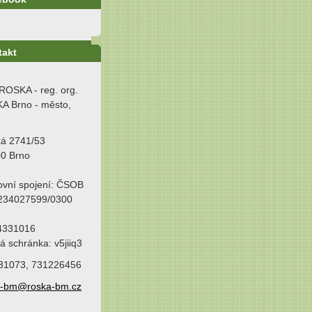
takt
ROSKA - reg. org.
A Brno - město,
ká 2741/53
00 Brno
ovní spojení: ČSOB
 234027599/0300
64331016
á schránka: v5jiiq3
31073, 731226456
a-bm@roska-bm.cz