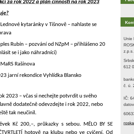
cí za rok 2022 a plán činnosti na rok 2023
uje?
Kon
Lednové kytaránky v Tišnově – nahlaste se
prava
Unie 
ples Rubín – pozvání od NZpM – přihlášeno 20
ROSK
z.p.s.
hlásit se i jako náhradníci)
Srbs
 MaRS Rašínova
612 
23 jarní rekondice Vyhlídka Blansko
bank
č. ú.
ok 2023 – včas si nechejte potvrdit u svého
IČ: 
lavně dodatečně odevzdejte i rok 2022, nebo
datov
eště tak neučinil.
6063
rosk
pěvek Kč 200,–, průkazky s sebou. MĚLO BY SE
ČTVRTLETÍ hotově na klubu nebo ve cvičení. Od