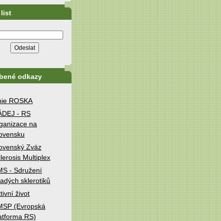
list
íbené odkazy
nie ROSKA
ÁDEJ - RS
ganizace na
ovensku
ovenský Zväz
lerosis Multiplex
S - Sdružení
adých sklerotiků
tivní život
MSP (Evropská
atforma RS)