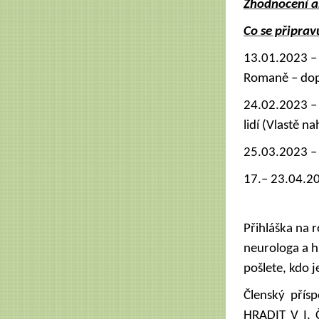
Zhodnocení ak
Co se připrav
13.01.2023 – 
Romaně – do
24.02.2023 – 
lidí (Vlastě na
25.03.2023 –
17.– 23.04.20
Přihláška na r
neurologa a h
pošlete, kdo j
Členský přís
HRADIT V I. 