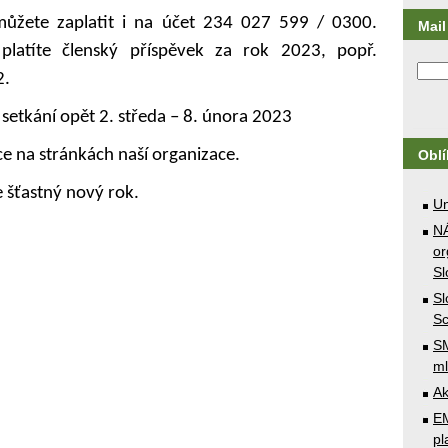
ůžete zaplatit i na účet 234 027 599 / 0300.
Mail 
platíte členský příspěvek za rok 2023, popř.
2.
 setkání opět 2. středa – 8. února 2023
ce na stránkách naší organizace.
Obl
 šťastný nový rok.
U
N
or
Sl
Sl
Sc
SM
ml
Ak
E
pl