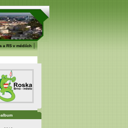
 a RS v médiích
oalbum