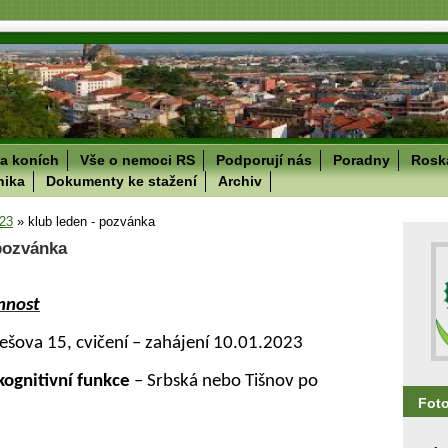
a koních
Vše o nemoci RS
Podporují nás
Poradny
Roska
nika
Dokumenty ke stažení
Archiv
23
»
klub leden - pozvánka
 pozvánka
nnost
ešova 15, cvičení – zahájení 10.01.2023
kognitivní funkce
– Srbská nebo Tišnov po
Fot