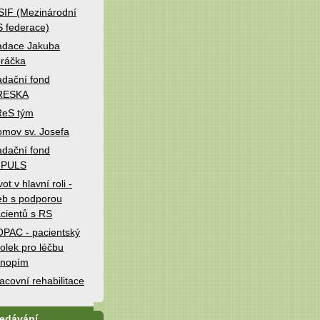
IF (Mezinárodní
 federace)
adace Jakuba
ráčka
dační fond
RESKA
ReS tým
mov sv. Josefa
dační fond
MPULS
vot v hlavní roli -
b s podporou
cientů s RS
PAC - pacientský
olek pro léčbu
onopím
acovní rehabilitace
ledávání