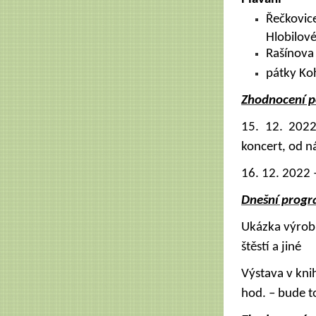
Řečkovice
Hlobilov
Rašínova
pátky Ko
Zhodnocení p
15. 12. 2022
koncert, od ná
16. 12. 2022 
Dnešní prog
Ukázka výrobk
štěstí a jiné
Výstava v kni
hod. – bude to