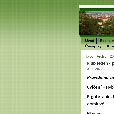
Úvod
Roska n
Časopisy
Kro
Úvod
»
Archiv
»
20
klub leden -
3. 1. 2023
Pravidelná či
Cvičení
– Hyb
Ergoterapie, 
domluvě
Plavání