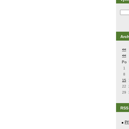
Arch
<<
<<
Po
1
8
15
22
29
RSS
Př