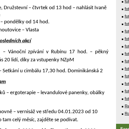
fo
, Družstevní – čtvrtek od 13 hod – nahlásit Ivaně
fo
é
fo
 – pondělky od 14 hod.
fo
houtovice – Vlasta
fo
fo
osledních akcí
fo
 – Vánoční zpívání v Rubínu 17 hod. – pěkný
fo
s 20 lidí,
díky za vstupenky NZpM
fo
fo
– Setkání u cimbálu 17,30 hod. Dominikánská 2
fo
ram
fo
fo
ů – ergoterapie – levandulové panenky, obálky
fo
Re
hovně – vernisáž ve středu 04.01.2023 od 10
Ro
 tam celý měsíc, zajděte se podívat.
Fac