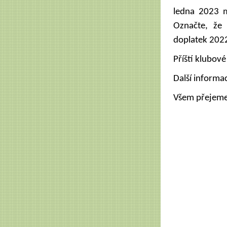
ledna 2023 m
Označte, že 
doplatek 202
Příští klubové
Další informa
Všem přejeme