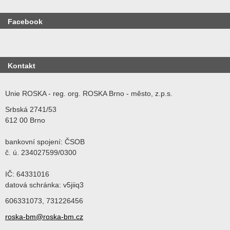
Facebook
Kontakt
Unie ROSKA - reg. org. ROSKA Brno - město, z.p.s.
Srbská 2741/53
612 00 Brno
bankovní spojení: ČSOB
č. ú. 234027599/0300
IČ: 64331016
datová schránka: v5jiiq3
606331073, 731226456
roska-bm@roska-bm.cz