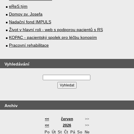
eReS tým
Domov sv. Josefa
Nadační fond IMPULS
Život v hlavní roli - web s podporou pacientů s RS
KOPAC - pacientský spolek pro léčbu konopím
Pracovní rehabilitace
Vyhledávání
Archiv
<<
červen
>>
<<
2026
>>
Po
Út
St
Čt
Pá
So
Ne