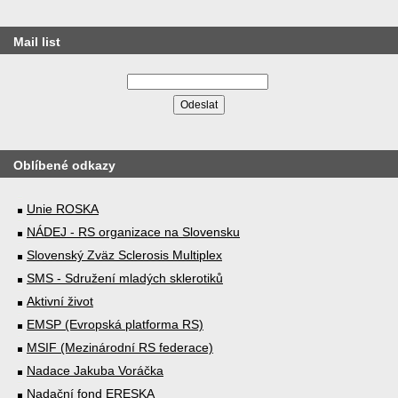
Mail list
Oblíbené odkazy
Unie ROSKA
NÁDEJ - RS organizace na Slovensku
Slovenský Zväz Sclerosis Multiplex
SMS - Sdružení mladých sklerotiků
Aktivní život
EMSP (Evropská platforma RS)
MSIF (Mezinárodní RS federace)
Nadace Jakuba Voráčka
Nadační fond ERESKA