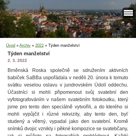
Úvod
»
Archiv
»
2022
»
Týden manželství
Týden manželství
2. 3. 2022
Brněnská Roska společně se sdružením aktivních
babiček SaBBa uspořádala v neděli 20. února k tomuto
svátku veselou oslavu v jundrovském Údolí oddechu.
Účastníci si mohli připomenout svůj svatební den
vyfotografováním v našem svatebním fotokoutku, který
jsme pro tento den speciálně vytvořili, a do kterého si
mohli vypůjčit i různé rekvizity, aby tento den, byť
studený a větrný, vypadal jako den svatební. Kromě
snímků dvojic vznikly i pěkné kompozice se svatebčany,
jak si můžete na fotografiích prohlédnout. Každý