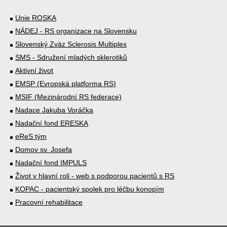
Unie ROSKA
NÁDEJ - RS organizace na Slovensku
Slovenský Zväz Sclerosis Multiplex
SMS - Sdružení mladých sklerotiků
Aktivní život
EMSP (Evropská platforma RS)
MSIF (Mezinárodní RS federace)
Nadace Jakuba Voráčka
Nadační fond ERESKA
eReS tým
Domov sv. Josefa
Nadační fond IMPULS
Život v hlavní roli - web s podporou pacientů s RS
KOPAC - pacientský spolek pro léčbu konopím
Pracovní rehabilitace