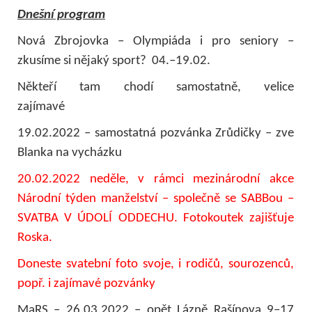
Dnešní program
Nová Zbrojovka – Olympiáda i pro seniory –
zkusíme si nějaký sport? 04.–19.02.
Někteří tam chodí samostatně, velice
zajímavé
19.02.2022 – samostatná pozvánka Zrůdičky – zve
Blanka na vycházku
20.02.2022 neděle, v rámci mezinárodní akce
Národní týden manželství – společně se SABBou –
SVATBA V ÚDOLÍ ODDECHU. Fotokoutek zajišťuje
Roska.
Doneste svatební foto svoje, i rodičů, sourozenců,
popř. i zajímavé pozvánky
MaRS – 26.03.2022 – opět Lázně Rašínova 9–17