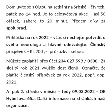
Domluvíte se s Olgou na setkání na Srbské – čtvrtek,
pátek po 14 hod. Je to celosvětová akce – asi 50
otázek, zabere to 20 minut. Předem díky za
spolupráci.
Přihláška na rok 2022 – včas si nechejte potvrdit u
svého neurologa a hlavně odevzdejte. Členský
příspěvek
– Kč 200 ,–, průkazky s sebou.
Můžete zaplatit i přes účet
234 027 599 / 0300
. Za
složitý rok 2021 využilo dost členů. Označte, že
platíte členský příspěvek za rok 2022, popř. dopl
2021.
A pak 2. středu v měsíci – tedy 09.03.2022 – OK
Hybešova 65a. Další informace na stránkách naší
organizace
.