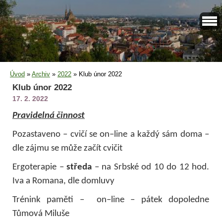
Úvod
»
Archiv
»
2022
»
Klub únor 2022
Klub únor 2022
17. 2. 2022
Pravidelná činnost
Pozastaveno – cvičí se on–line a každý sám doma –
dle zájmu se může začít cvičit
Ergoterapie –
středa
– na Srbské od 10 do 12 hod.
Iva a Romana, dle domluvy
Trénink paměti – on–line – pátek dopoledne
Tůmová Miluše