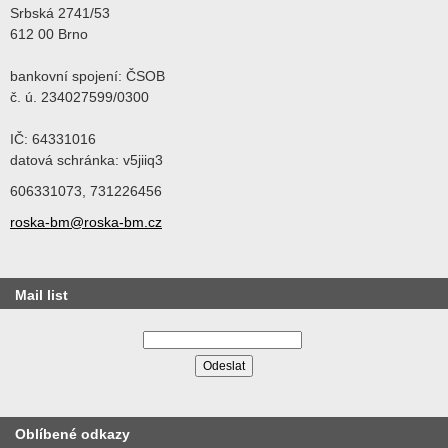
Srbská 2741/53
612 00 Brno
bankovní spojení: ČSOB
č. ú. 234027599/0300
IČ: 64331016
datová schránka: v5jiiq3
606331073, 731226456
roska-bm@roska-bm.cz
Mail list
Oblíbené odkazy