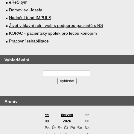
eReS tým
Domov sv. Josefa
Nadační fond IMPULS
Život v hlavní roli - web s podporou pacientů s RS
KOPAC - pacientský spolek pro léčbu konopím
Pracovní rehabilitace
Vyhledávání
Archiv
<<
červen
>>
<<
2026
>>
Po
Út
St
Čt
Pá
So
Ne