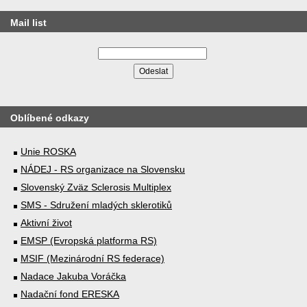
Mail list
Oblíbené odkazy
Unie ROSKA
NÁDEJ - RS organizace na Slovensku
Slovenský Zväz Sclerosis Multiplex
SMS - Sdružení mladých sklerotiků
Aktivní život
EMSP (Evropská platforma RS)
MSIF (Mezinárodní RS federace)
Nadace Jakuba Voráčka
Nadační fond ERESKA