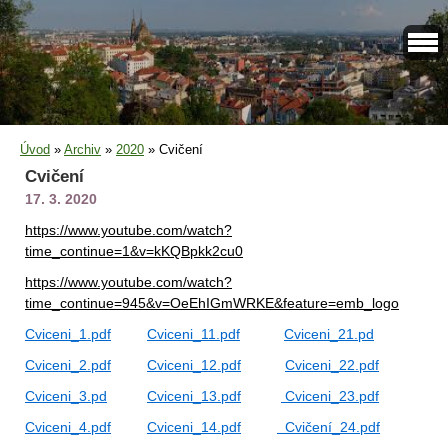
Úvod
»
Archiv
»
2020
»
Cvičení
Cvičení
17. 3. 2020
https://www.youtube.com/watch?
time_continue=1&v=kKQBpkk2cu0
https://www.youtube.com/watch?
time_continue=945&v=OeEhIGmWRKE&feature=emb_logo
Cviceni_1.pdf
Cviceni_11.pdf
Cviceni_21.pd
Cviceni_2.pdf
Cviceni_12.pdf
Cviceni_22.pdf
Cviceni_3.pd
Cviceni_13.pdf
Cviceni_23.pdf
Cviceni_4.pdf
Cviceni_14.pdf
Cvičení_24.pdf