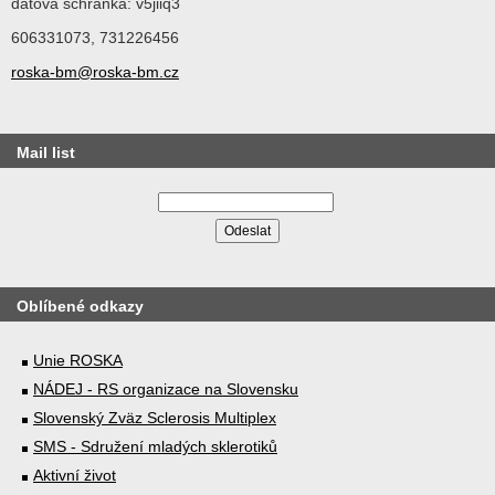
datová schránka: v5jiiq3
606331073, 731226456
roska-bm@roska-bm.cz
Mail list
Oblíbené odkazy
Unie ROSKA
NÁDEJ - RS organizace na Slovensku
Slovenský Zväz Sclerosis Multiplex
SMS - Sdružení mladých sklerotiků
Aktivní život