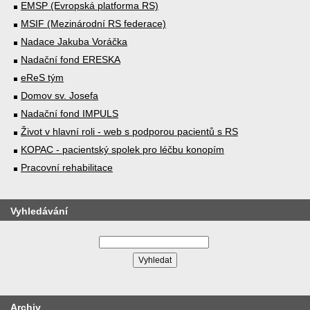
EMSP (Evropská platforma RS)
MSIF (Mezinárodní RS federace)
Nadace Jakuba Voráčka
Nadační fond ERESKA
eReS tým
Domov sv. Josefa
Nadační fond IMPULS
Život v hlavní roli - web s podporou pacientů s RS
KOPAC - pacientský spolek pro léčbu konopím
Pracovní rehabilitace
Vyhledávání
Archiv