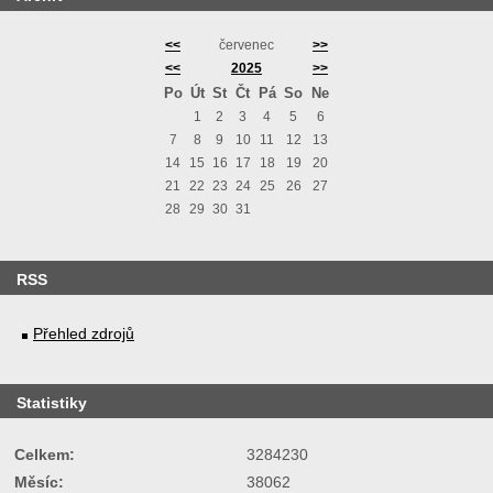
<<
červenec
>>
<<
2025
>>
Po
Út
St
Čt
Pá
So
Ne
1
2
3
4
5
6
7
8
9
10
11
12
13
14
15
16
17
18
19
20
21
22
23
24
25
26
27
28
29
30
31
RSS
Přehled zdrojů
Statistiky
Celkem:
3284230
Měsíc:
38062