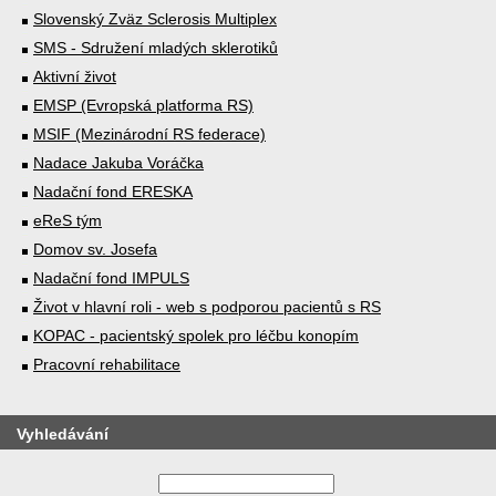
Slovenský Zväz Sclerosis Multiplex
SMS - Sdružení mladých sklerotiků
Aktivní život
EMSP (Evropská platforma RS)
MSIF (Mezinárodní RS federace)
Nadace Jakuba Voráčka
Nadační fond ERESKA
eReS tým
Domov sv. Josefa
Nadační fond IMPULS
Život v hlavní roli - web s podporou pacientů s RS
KOPAC - pacientský spolek pro léčbu konopím
Pracovní rehabilitace
Vyhledávání