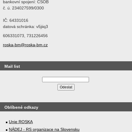
bankovní spojení: ČSOB
č. ú. 234027599/0300
IČ: 64331016
datová schránka: v5jiiq3
606331073, 731226456
roska-bm@roska-bm.cz
Mail list
Oblíbené odkazy
Unie ROSKA
NÁDEJ - RS organizace na Slovensku