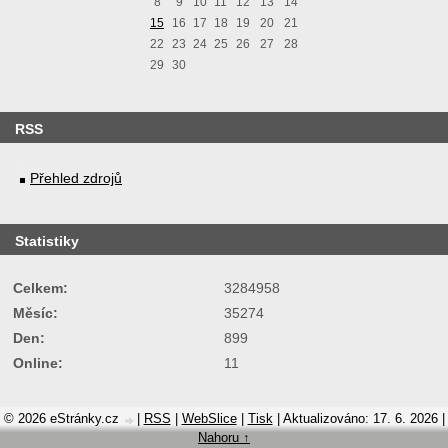
8
9
10
11
12
13
14
15
16
17
18
19
20
21
22
23
24
25
26
27
28
29
30
RSS
Přehled zdrojů
Statistiky
Celkem:
3284958
Měsíc:
35274
Den:
899
Online:
11
© 2026 eStránky.cz
|
RSS
|
WebSlice
|
Tisk
|
Aktualizováno: 17. 6. 2026
|
Nahoru ↑