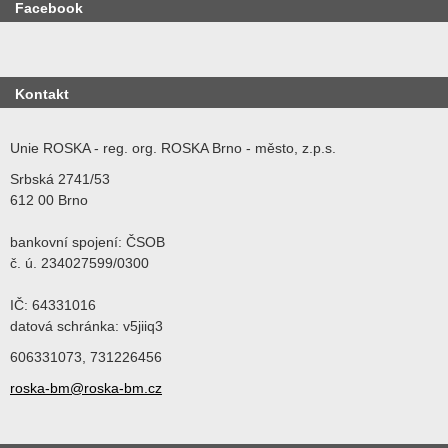
Facebook
Kontakt
Unie ROSKA - reg. org. ROSKA Brno - město, z.p.s.
Srbská 2741/53
612 00 Brno
bankovní spojení: ČSOB
č. ú. 234027599/0300
IČ: 64331016
datová schránka: v5jiiq3
606331073, 731226456
roska-bm@roska-bm.cz