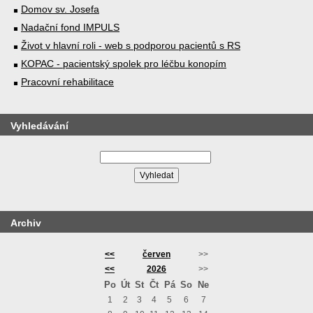
Domov sv. Josefa
Nadační fond IMPULS
Život v hlavní roli - web s podporou pacientů s RS
KOPAC - pacientský spolek pro léčbu konopím
Pracovní rehabilitace
Vyhledávání
Archiv
<<
červen
>>
<<
2026
>>
Po
Út
St
Čt
Pá
So
Ne
1
2
3
4
5
6
7