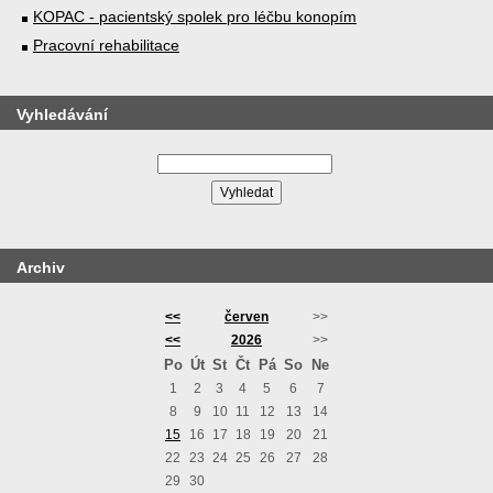
KOPAC - pacientský spolek pro léčbu konopím
Pracovní rehabilitace
Vyhledávání
Archiv
<<
červen
>>
<<
2026
>>
Po
Út
St
Čt
Pá
So
Ne
1
2
3
4
5
6
7
8
9
10
11
12
13
14
15
16
17
18
19
20
21
22
23
24
25
26
27
28
29
30