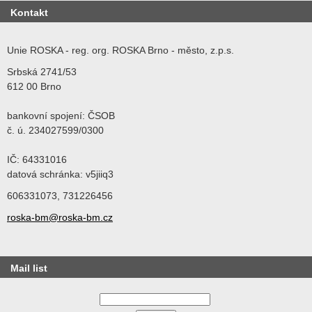
Kontakt
Unie ROSKA - reg. org. ROSKA Brno - město, z.p.s.
Srbská 2741/53
612 00 Brno
bankovní spojení: ČSOB
č. ú. 234027599/0300
IČ: 64331016
datová schránka: v5jiiq3
606331073, 731226456
roska-bm@roska-bm.cz
Mail list